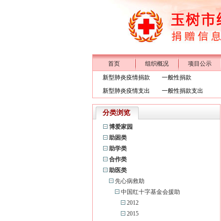
首页
组织概况
项目公示
新型肺炎疫情捐款
一般性捐款
新型肺炎疫情支出
一般性捐款支出
分类浏览
博爱家园
助困类
助学类
合作类
助医类
先心病救助
中国红十字基金会援助
2012
2015