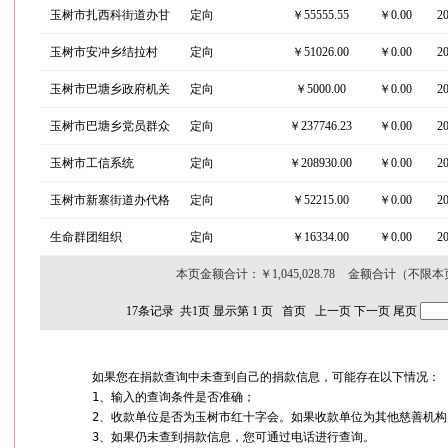
理办公室
玉树市扎西科街道办甘
定向
￥55555.55
￥
0.00
2
达村
玉树市安冲乡结拉村
定向
￥51026.00
￥
0.00
2
玉树市巴塘乡政府机关
定向
￥5000.00
￥
0.00
2
干部职工
玉树市巴塘乡党员群众
定向
￥237746.23
￥
0.00
2
玉树市工信系统
定向
￥208930.00
￥
0.00
2
玉树市新寨街道办代格
定向
￥52215.00
￥
0.00
2
村
生命群团组织
定向
￥16334.00
￥
0.00
2
本页金额合计：￥
1,045,028.78
金额合计（不限本
17
条记录 共
1
页 显示第
1
页
首页
上一页
下一页
尾页
如果您在捐款查询中未查到自己的捐款信息，可能存在以下情况：

1、输入的查询条件是否准确；   

2、收款单位是否为玉树市红十字会。如果收款单位为其他慈善机构，
3、如果仍未查到捐款信息，您可通过电话进行查询。
