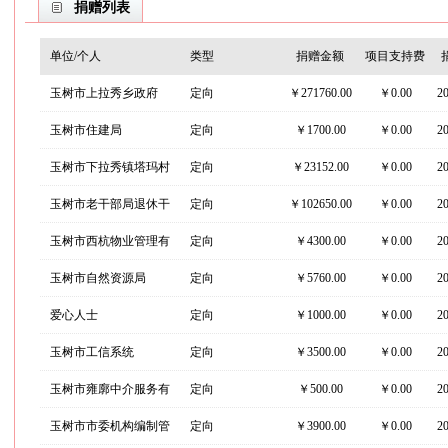
捐赠列表
单位/个人
类型
捐赠金额
项目支持费
玉树市上拉秀乡政府
定向
￥271760.00
￥
0.00
2
玉树市住建局
定向
￥1700.00
￥
0.00
2
玉树市下拉秀镇塔玛村
定向
￥23152.00
￥
0.00
2
玉树市老干部局退休干
定向
￥102650.00
￥
0.00
2
部
玉树市西杭物业管理有
定向
￥4300.00
￥
0.00
2
限公司
玉树市自然资源局
定向
￥5760.00
￥
0.00
2
爱心人士
定向
￥1000.00
￥
0.00
2
玉树市工信系统
定向
￥3500.00
￥
0.00
2
玉树市雍廓中介服务有
定向
￥500.00
￥
0.00
2
限公司
玉树市市委机构编制管
定向
￥3900.00
￥
0.00
2