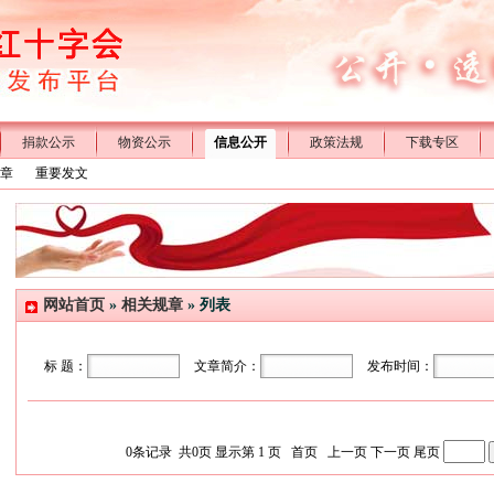
捐款公示
物资公示
信息公开
政策法规
下载专区
章
重要发文
网站首页
»
相关规章
» 列表
标 题：
文章简介：
发布时间：
0
条记录 共
0
页 显示第
1
页
首页
上一页
下一页
尾页